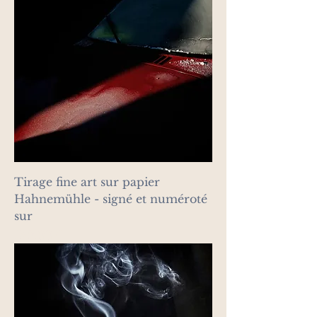
Tirage fine art sur papier
Hahnemühle - signé et numéroté
sur
Prix
130,00 €