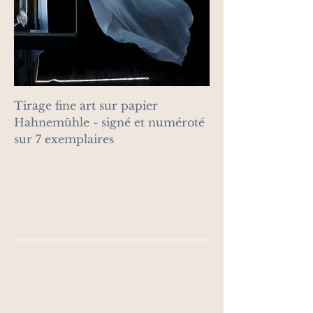
Tirage fine art sur papier
Hahnemühle - signé et numéroté
sur 7 exemplaires
Prix
130,00 €