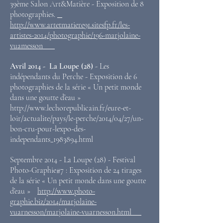
39ème Salon Art&Matière - Exposition de 8
photographies.
http://www.artetmatiere91.sitesfp.fr/les-
artistes-2014/photographie/196-marjolaine-
vuamesson
Avril 2014 - La Loupe (28)
- Les
indépendants du Perche - Exposition de 6
photographies de la série « Un petit monde
dans une goutte d’eau »
http://www.lechorepublicain.fr/eure-et-
loir/actualite/pays/le-perche/2014/04/27/un-
bon-cru-pour-lexpo-des-
independants_1983894.html
Septembre 2014 - La Loupe (28) - Festival
Photo-Graphie#7 : Exposition de 24 tirages
de la série « Un petit monde dans une goutte
d’eau »
http://www.photo-
graphie.biz/2014/marjolaine-
vuarnesson/marjolaine-vuarnesson.html