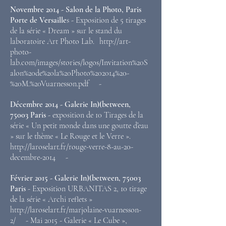
Novembre 2014 - Salon de la Photo, Paris
Porte de Versaille
s - Exposition de 5 tirages
de la série « Dream » sur le stand du
laboratoire Art Photo Lab. http://art-
photo-
lab.com/images/stories/logos/Invitation%20S
alon%20de%20la%20Photo%202014%20-
%20M.%20Vuarnesson.pdf -
Décembre 2014 - Galerie In)(between,
75003 Paris
- exposition de 10 Tirages de la
série « Un petit monde dans une goutte d’eau
» sur le thème « Le Rouge et le Verre ».
http://laroselart.fr/rouge-verre-8-au-20-
decembre-2014 -
Février 2015 - Galerie In)(between, 75003
Paris
- Exposition URBANITAS 2, 10 tirage
de la série « Archi reflets »
http://laroselart.fr/marjolaine-vuarnesson-
2/ - Mai 2015 - Galerie « Le Cube »,