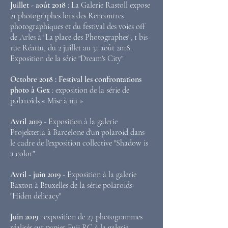
Juillet - août 2018
: La Galerie Rastoll expose
21 photographes lors des Rencontres
photographiques et du festival des voies off
de Arles à "La place des Photographes", 1 bis
rue Réattu, du 2 juillet au 31 août 2018.
Exposition de la série "Dream's City"
Octobre 2018 : Festival les confrontations
photo à Gex
: exposition de la série de
polaroids « Mise à nu »
Avril 2019
- Exposition à la galerie
Projekteria à Barcelone d'un polaroid dans
le cadre de l'exposition collective "Shadow is
a color"
Avril - juin 2019
- Exposition à la galerie
Baxton à Bruxelles de la série polaroids
"Hiden delicacy"
Juin 2019
: exposition de 27 photogrammes
réalisés sur papier Fuji RC à la galerie