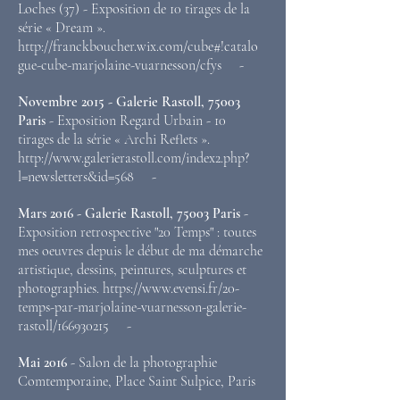
Loches (37) - Exposition de 10 tirages de la
série « Dream ».
http://franckboucher.wix.com/cube#!catalo
gue-cube-marjolaine-vuarnesson/cfys -
Novembre 2015 - Galerie Rastoll, 75003
Paris
- Exposition Regard Urbain - 10
tirages de la série « Archi Reflets ».
http://www.galerierastoll.com/index2.php?
l=newsletters&id=568 -
Mars 2016 - Galerie Rastoll, 75003 Paris
-
Exposition retrospective "20 Temps" : toutes
mes oeuvres depuis le début de ma démarche
artistique, dessins, peintures, sculptures et
photographies. https://www.evensi.fr/20-
temps-par-marjolaine-vuarnesson-galerie-
rastoll/166930215 -
Mai 2016
- Salon de la photographie
Comtemporaine, Place Saint Sulpice, Paris